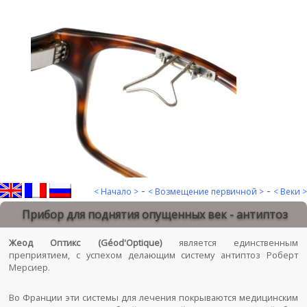
-
-
< Начало >
< Возмещение первичной >
< Веки >
Прибор для поднятия опущенных век - антиптоз
Жеод Оптикс (Géod'Optique)
является единственным
преприятием, с успехом делающим систему антиптоз Роберт
Мерсиер.
Во Франции эти системы для лечения покрываются медицинским