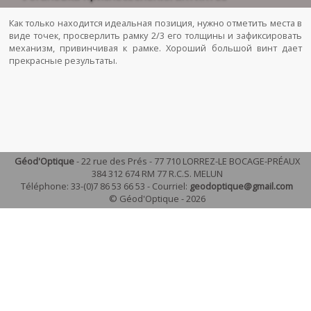
Как только находится идеальная позиция, нужно отметить места в
виде точек, просверлить рамку 2/3 его толщины и зафиксировать
механизм, привинчивая к рамке. Хороший большой винт дает
прекрасные результаты.
Géod'Optique
- 22 rue des Prés - 77 710 LORREZ-LE BOCAGE-PRÉAUX
384 312 674 RM 77 R.C.S. MELUN
Téléphone: 33-(0)7 86 53 66 53 - Courriel:
geodoptique@gmail.com
© Géod'Optique - 2026